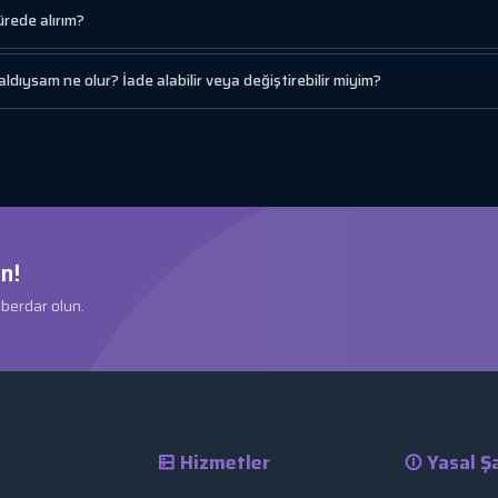
ürede alırım?
aldıysam ne olur? İade alabilir veya değiştirebilir miyim?
n!
aberdar olun.
Hizmetler
Yasal Şa