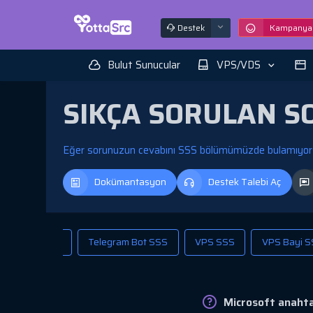
Destek
Kampanyal
Bulut Sunucular
VPS/VDS
SIKÇA SORULAN S
Eğer sorunuzun cevabını SSS bölümümüzde bulamıyorsanı
Dokümantasyon
Destek Talebi Aç
Hosting SSS
Telegram Bot SSS
VPS SSS
VPS Bayi 
Microsoft anahta