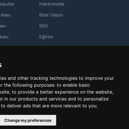
Koşullar
Hakkımızda
tikası
Bize Ulaşın
ası
SSS
ikası
Eğitim
lanımı
Blog
Yedekleme
Ödeme Yöntemleri
s
Görüntüleme Aracı
ies and other tracking technologies to improve your
Kötüye Kullanım Bildir
r the following purposes:
to enable basic
bsite
,
to provide a better experience on the website
,
st in our products and services and to personalize
,
to deliver ads that are more relevant to you
.
Change my preferences