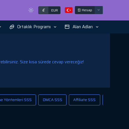
€
Hesap
EUR
Ortaklık Programı
Alan Adları
ilirsiniz. Size kısa sürede cevap vereceğiz!
e Yöntemleri SSS
DMCA SSS
Affiliate SSS
Toplu Hizme