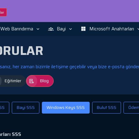
ar
Web Barındırma
Bayi
Microsoft Anahtarları
ORULAR
z, her zaman bizimle iletişime geçebilir veya bize e-posta göndereb
Eğitimler
Blog
SSS
Bayi SSS
Windows Keys SSS
Bulut SSS
Ödem
rları SSS