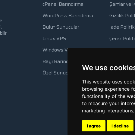
cPanel Barındırma
Şartlar ve 
WordPress Barındırma
Gizlilik Poli
s
,
Bulut Sunucular
İade Politik
ilir
Linux VPS
Çerez Polit
Windows VPS
Kaynak Kul
Bayi Barındırma
Otomatik 
We use cookie
Özel Sunucular
This website uses cook
browsing experience fo
functionality of the we
to measure your intere
marketing interactions
I agree
I decline