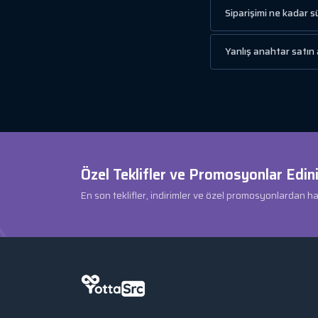
Siparişimi ne kadar s
Yanlış anahtar satın 
Özel Teklifler ve Promosyonlar Edini
En son teklifler, indirimler ve özel promosyonlardan h