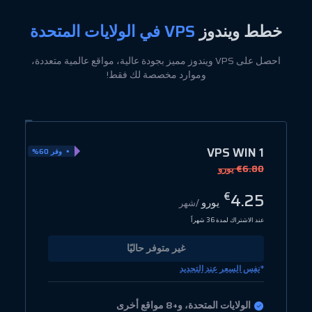
خطط ويندوز
VPS في الولايات المتحدة
احصل على VPS ويندوز مميز بجودة عالية، مواقع عالمية متعددة،
وموارد مخصصة لك فقط!
2
VPS WIN 1
وفر 60%
€6.80 يورو
9
9
4.25
€
يورو
/شهر
عند الاشتراك لمدة 36 شهراً
عن
غير متوفر حاليًا
*
*
نفس السعر عند التجديد
الولايات المتحدة، و+8 مواقع أخرى