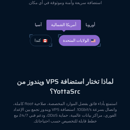
استضافة سريعة وآمنة وموثوقة في أي مكان.
أوروبا
أمريكا الشمالية
آسيا
الولايات المتحدة
كندا
لماذا تختار استضافة VPS ويندوز من
YottaSrc؟
استمتع بأداء فائق بفضل الموارد المخصصة، صلاحية Root كاملة،
واتصال بسرعة 10Gbit/s. استضافة VPS ويندوز تجمع بين الإعداد
الفوري، مراكز بيانات عالمية، حماية DDoS، ودعم فني 24/7 مع
خطط قابلة للتخصيص حسب احتياجاتك.