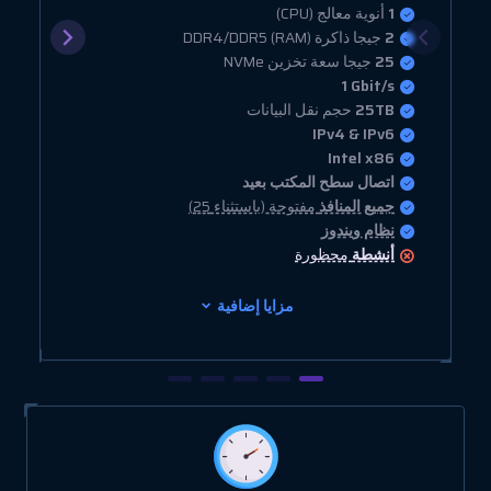
1
أنوية معالج (CPU)
2
جيجا ذاكرة (RAM) DDR4/DDR5
25
جيجا سعة تخزين NVMe
1 Gbit/s
25TB
حجم نقل البيانات
IPv4 & IPv6
Intel x86
اتصال سطح المكتب بعيد
جميع المنافذ
مفتوحة (باستثناء 25)
نظام ويندوز
أنشطة
محظورة
مزايا إضافية