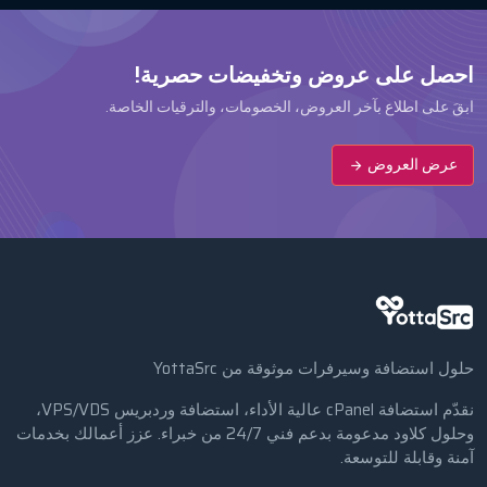
احصل على عروض وتخفيضات حصرية!
ابقَ على اطلاع بآخر العروض، الخصومات، والترقيات الخاصة.
عرض العروض
حلول استضافة وسيرفرات موثوقة من YottaSrc
نقدّم استضافة cPanel عالية الأداء، استضافة وردبريس VPS/VDS،
وحلول كلاود مدعومة بدعم فني 24/7 من خبراء. عزز أعمالك بخدمات
آمنة وقابلة للتوسعة.