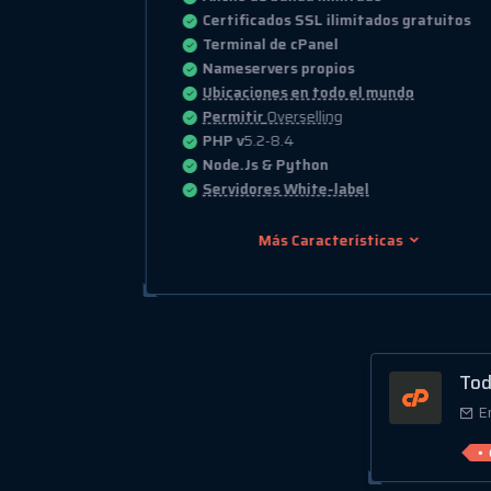
Certificados SSL ilimitados gratuitos
uitos
Terminal de cPanel
Nameservers propios
Ubicaciones en todo el mundo
Permitir
Overselling
PHP v
5.2-8.4
Node.Js & Python
Servidores White-label
Más Características
Tod
E