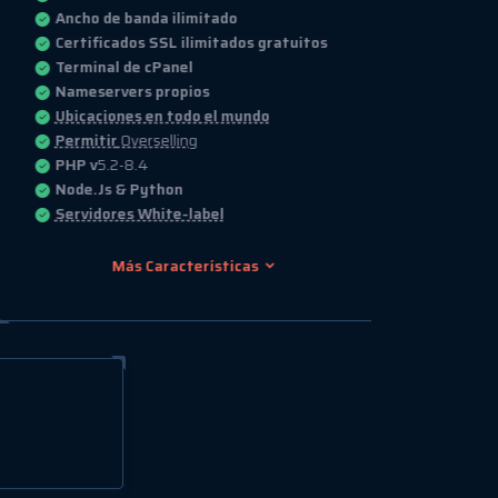
Ancho de banda ilimitado
Certificados SSL ilimitados gratuitos
Terminal de cPanel
Nameservers propios
Ubicaciones en todo el mundo
Permitir
Overselling
PHP v
5.2-8.4
Node.Js & Python
Servidores White-label
Más Características