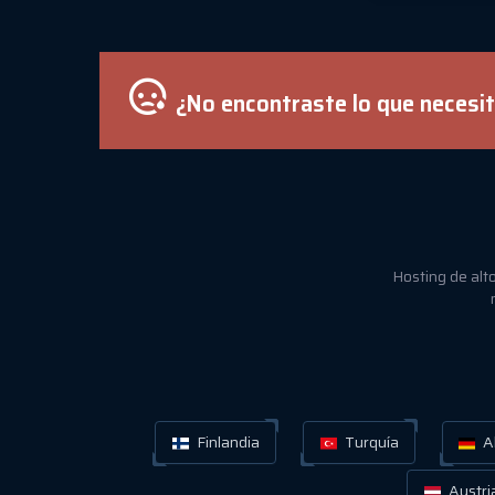
¿No encontraste lo que necesita
Hosting de alt
Finlandia
Turquía
A
Austri