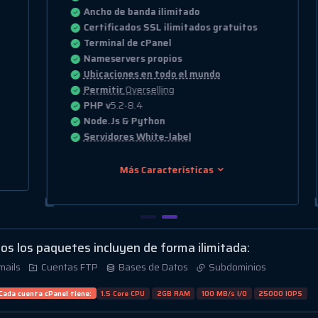
Ancho de banda ilimitado
Certificados SSL ilimitados gratuitos
Terminal de cPanel
Nameservers propios
Ubicaciones en todo el mundo
Permitir
Overselling
PHP v
5.2-8.4
Node.Js & Python
Servidores White-label
Más Características
os los paquetes incluyen de forma ilimitada:
mails
Cuentas FTP
Bases de Datos
Subdominios
Cada cuenta cPanel tiene:
1.5 Core CPU
2GB RAM
100 MB/s I/O
25000 IOPS