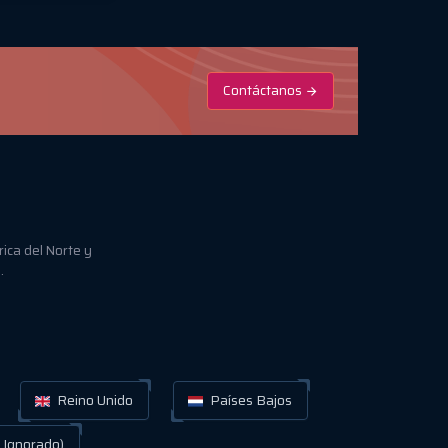
Contáctanos
ica del Norte y
.
Reino Unido
Países Bajos
 Ignorado)