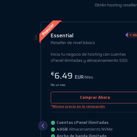
Obtén hosting reseller
Popular
Essential
Ahorr
Ahorra 75%
Reseller de nivel básico
Inicia tu negocio de hosting con cuentas
nder
cPanel ilimitadas y almacenamiento SSD.
NVMe.
6.49
€
EUR
/Mes
Por un mes
Comprar Ahora
*
Mismo precio en la renovación
Cuentas cPanel ilimitadas
40GB
Almacenamiento NVMe
Ancho de banda ilimitado