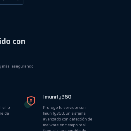
ido con
 y más, asegurando
Imunify360
 sitio
Protege tu servidor con
hé de
Imunify360, un sistema
avanzado con detección de
malware en tiempo real,
firewall y prevención de