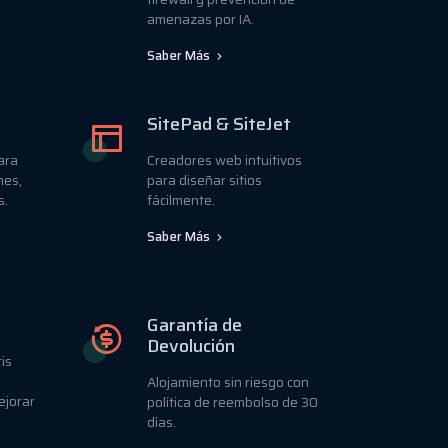
amenazas por IA.
Saber Más
SitePad & SiteJet
para
Creadores web intuitivos
nes,
para diseñar sitios
s.
fácilmente.
Saber Más
Garantía de
Devolución
is
Alojamiento sin riesgo con
ejorar
política de reembolso de 30
días.