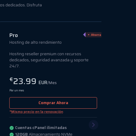
sos dedicados. Disfruta
Pro
Ahorra 45%
Hosting de alto rendimiento
Hosting reseller premium con recursos
dedicados, seguridad avanzada y soporte
24/7.
23.99
€
EUR
/Mes
Por un mes
Comprar Ahora
*
Mismo precio en la renovación
Cuentas cPanel ilimitadas
120GB
Almacenamiento NVMe