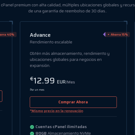
 cPanel premium con alta calidad, múltiples ubicaciones globales y recur
de una garantía de reembolso de 30 días..
Advance
a 40%
Ahorra 15%
Rendimiento escalable
Obtén más almacenamiento, rendimiento y
ubicaciones globales para negocios en
expansión.
12.99
€
EUR
/Mes
Por un mes
Comprar Ahora
*
Mismo precio en la renovación
Cuentas cPanel ilimitadas
80GB
Almacenamiento NVMe