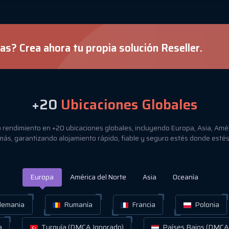
s? Crea ahora tu propia solución Reseller.
+20
Ubicaciones Globales
o rendimiento en +20 ubicaciones globales, incluyendo Europa, Asia, Amér
más, garantizando alojamiento rápido, fiable y seguro estés donde estés
Europa
América del Norte
Asia
Oceanía
lemania
Rumanía
Francia
Polonia
a
Turquía (DMCA Ignorado)
Países Bajos (DMCA