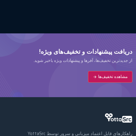
دریافت پیشنهادات و تخفیف‌های ویژه!
از جدیدترین تخفیف‌ها، آفرها و پیشنهادات ویژه باخبر شوید.
مشاهده تخفیف‌ها
راهکارهای قابل اعتماد میزبانی و سرور توسط YottaSrc