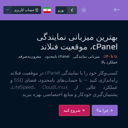
€
حساب کاربری
یورو
بهترین میزبانی نمایندگی
cPanel، موقعیت فنلاند
تا ۴۰٪:
میزبانی نمایندگی,
cPanel نامحدود,
مقرون‌به‌صرفه,
عملکرد بالا
کسب‌وکار خود را با نمایندگی cPanel در موقعیت فنلاند
راه‌اندازی کنید — با حساب‌های نامحدود، فضای SSD و
عملکرد عالی. از LiteSpeed، CloudLinux،
پشتیبان‌گیری خودکار و منابع اختصاصی بهره ببرید.
چرا ما؟
شروع کنید