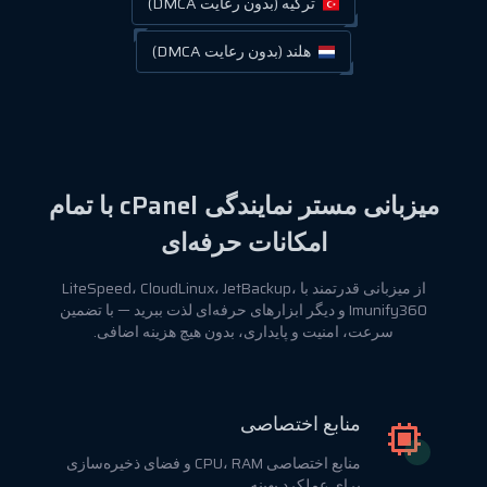
ترکیه (بدون رعایت DMCA)
هلند (بدون رعایت DMCA)
میزبانی مستر نمایندگی cPanel با تمام
امکانات حرفه‌ای
از میزبانی قدرتمند با LiteSpeed، CloudLinux، JetBackup،
Imunify360 و دیگر ابزارهای حرفه‌ای لذت ببرید — با تضمین
سرعت، امنیت و پایداری، بدون هیچ هزینه اضافی.
منابع اختصاصی
منابع اختصاصی CPU، RAM و فضای ذخیره‌سازی
برای عملکرد بهینه.