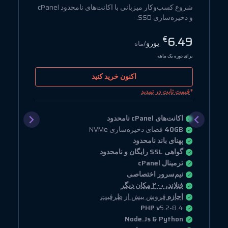
شروع کسب‌وکار میزبانی با اکانت‌های نامحدود cPanel
د
و ذخیره‌سازی SSD.
ج
9
6.49
€
یورو
/ماه
برای دوره یک ماهه
ب
اکنون خرید کنید
*
*
قیمت ثابت در تمدید
اکانت‌های cPanel نامحدود
40GB
فضای ذخیره‌سازی NVMe
پهنای باند نامحدود
گواهی SSL رایگان و نامحدود
ترمینال cPanel
نیم‌سرور اختصاصی
فنلاند، +۲۰ مکان دیگر
اجازه
فروش بیش از ظرفیت
PHP v
5.2-8.4
Node.Js & Python