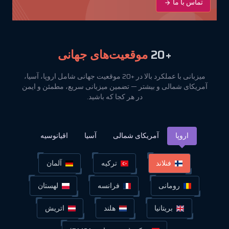
تماس با ما
+20
موقعیت‌های جهانی
میزبانی با عملکرد بالا در +20 موقعیت جهانی شامل اروپا، آسیا،
آمریکای شمالی و بیشتر — تضمین میزبانی سریع، مطمئن و ایمن
در هر کجا که باشید.
اروپا
آمریکای شمالی
آسیا
اقیانوسیه
فنلاند
ترکیه
آلمان
رومانی
فرانسه
لهستان
بریتانیا
هلند
اتریش