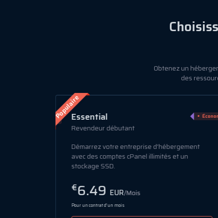
Choisis
Obtenez un hébergem
des ressourc
Populaire
Essential
Écono
Économiser 75%
Revendeur débutant
Démarrez votre entreprise d'hébergement
avec des comptes cPanel illimités et un
 NVMe.
stockage SSD.
6.49
€
EUR
/Mois
Pour un contrat d’un mois