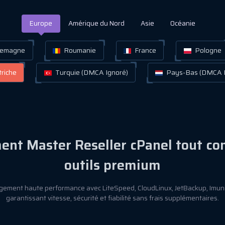
Europe
Amérique du Nord
Asie
Océanie
lemagne
Roumanie
France
Pologne
riche
Turquie (DMCA Ignoré)
Pays-Bas (DMCA I
nt Master Reseller cPanel tout co
outils premium
gement haute performance avec LiteSpeed, CloudLinux, JetBackup, Imuni
garantissant vitesse, sécurité et fiabilité sans frais supplémentaires.