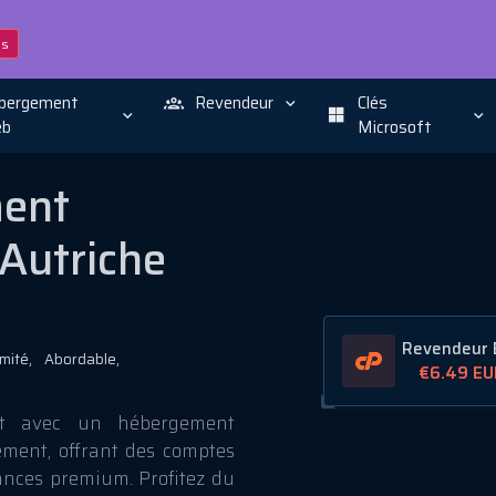
ns
bergement
Revendeur
Clés
b
Microsoft
ment
 Autriche
Revendeur E
imité,
Abordable,
€6.49
EU
ent avec un hébergement
ment, offrant des comptes
mances premium. Profitez du