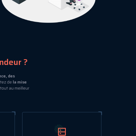
ndeur ?
nce, des
itez de
la mise
e tout au meilleur