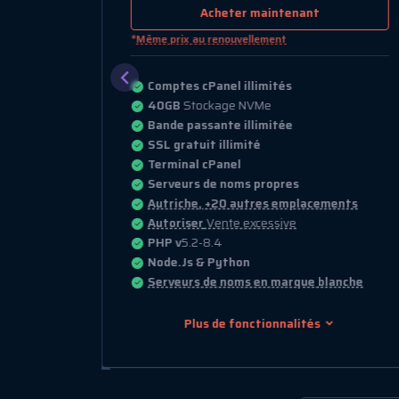
Acheter maintenant
*
Même prix au renouvellement
Comptes cPanel illimités
40GB
Stockage NVMe
Bande passante illimitée
SSL gratuit illimité
Terminal cPanel
Serveurs de noms propres
ents
Autriche, +20 autres emplacements
Autoriser
Vente excessive
PHP v
5.2-8.4
Node.Js & Python
nche
Serveurs de noms en marque blanche
Plus de fonctionnalités