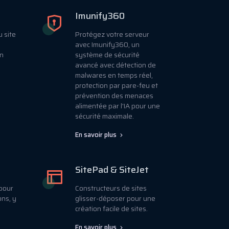
Imunify360
u site
Protégez votre serveur
avec Imunify360, un
en
système de sécurité
avancé avec détection de
malwares en temps réel,
protection par pare-feu et
prévention des menaces
alimentée par l'IA pour une
sécurité maximale.
En savoir plus
SitePad & SiteJet
 pour
Constructeurs de sites
ons, y
glisser-déposer pour une
création facile de sites.
En savoir plus