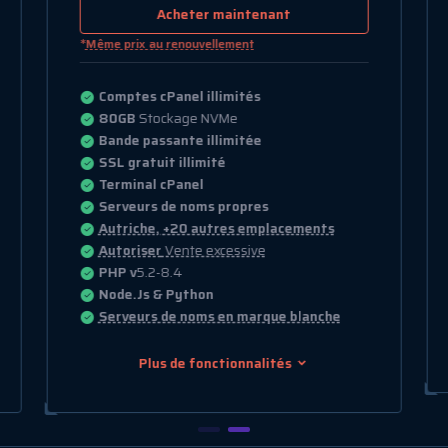
Acheter maintenant
*
Même prix au renouvellement
Comptes cPanel illimités
80GB
Stockage NVMe
Bande passante illimitée
SSL gratuit illimité
Terminal cPanel
Serveurs de noms propres
Autriche, +20 autres emplacements
Autoriser
Vente excessive
PHP v
5.2-8.4
Node.Js & Python
Serveurs de noms en marque blanche
Plus de fonctionnalités