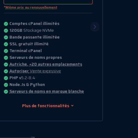
*
Même prix au renouvellement
Comptes cPanel illimités
120GB
Stockage NVMe
Bande passante illimitée
SSL gratuit illimité
Terminal cPanel
Serveurs de noms propres
Autriche, +20 autres emplacements
Autoriser
Vente excessive
PHP v
5.2-8.4
Node.Js & Python
Serveurs de noms en marque blanche
Plus de fonctionnalités