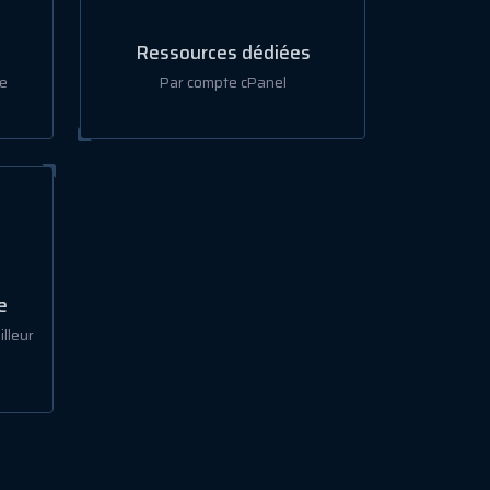
Ressources dédiées
e
Par compte cPanel
e
lleur