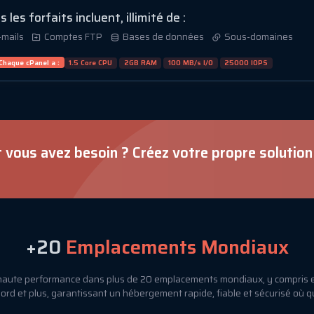
 les forfaits incluent, illimité de :
-mails
Comptes FTP
Bases de données
Sous-domaines
Chaque cPanel a :
1.5 Core CPU
2GB RAM
100 MB/s I/O
25000 IOPS
 vous avez besoin ? Créez votre propre solutio
+20
Emplacements Mondiaux
ute performance dans plus de 20 emplacements mondiaux, y compris e
rd et plus, garantissant un hébergement rapide, fiable et sécurisé où 