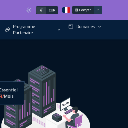
€
Compte
EUR
Programme
Domaines
Partenaire
ssentiel
R
/
Mois