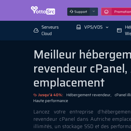
Support
Promotio
Serveurs
VPS/VDS
Hé
Cloud
We
Meilleur héberge
revendeur cPanel,
emplacement
Jusqu’à 40%:
Hébergement revendeur,
cPanel ill
Haute performance
Lancez votre entreprise d’hébergem
revendeur cPanel dans Autriche emplace
illimités, un stockage SSD et des perfor