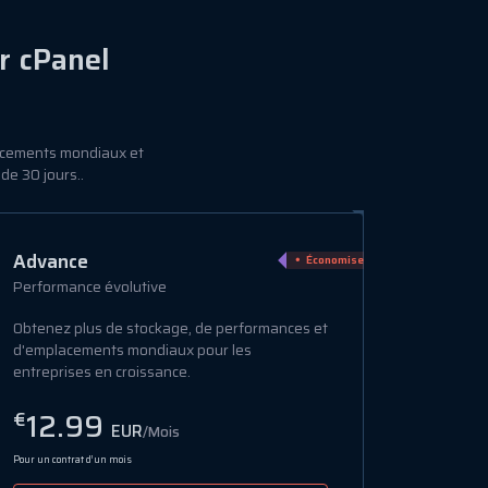
r cPanel
acements mondiaux et
de 30 jours..
Pro
Économiser 45%
Hébergement haute performance
Hébergement revendeur premium avec des
ressources dédiées, sécurité et support 24/7.
23.99
€
EUR
/Mois
Pour un contrat d’un mois
Acheter maintenant