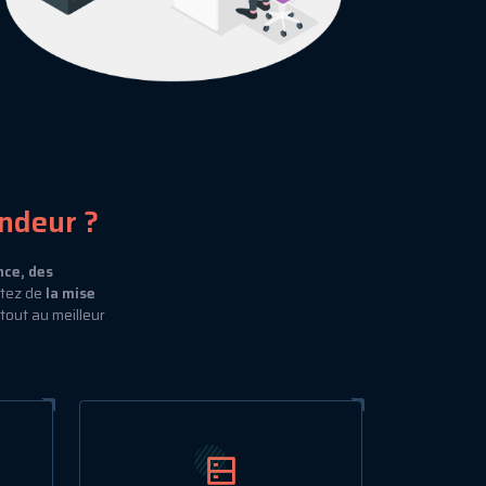
ndeur ?
nce, des
itez de
la mise
e tout au meilleur