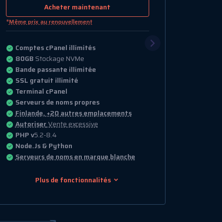
*
Même prix au renouvellement
Comptes cPanel illimités
120GB
Stockage NVMe
Bande passante illimitée
SSL gratuit illimité
Terminal cPanel
Serveurs de noms propres
Finlande, +20 autres emplacements
Autoriser
Vente excessive
PHP v
5.2-8.4
Node.Js & Python
Serveurs de noms en marque blanche
Plus de fonctionnalités