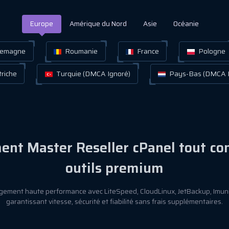
Europe
Amérique du Nord
Asie
Océanie
lemagne
Roumanie
France
Pologne
riche
Turquie (DMCA Ignoré)
Pays-Bas (DMCA I
nt Master Reseller cPanel tout co
outils premium
gement haute performance avec LiteSpeed, CloudLinux, JetBackup, Imuni
garantissant vitesse, sécurité et fiabilité sans frais supplémentaires.