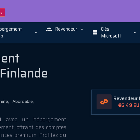
ns
bergement
Revendeur
Clés
b
Microsoft
ment
 Finlande
Revendeur E
imité,
Abordable,
€6.49
EU
ent avec un hébergement
ment, offrant des comptes
mances premium. Profitez du