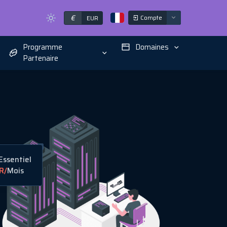
€
Compte
EUR
Programme
Domaines
Partenaire
ssentiel
R
/
Mois