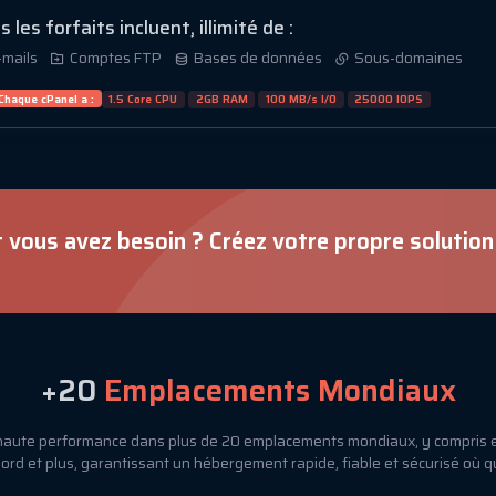
 les forfaits incluent, illimité de :
-mails
Comptes FTP
Bases de données
Sous-domaines
Chaque cPanel a :
1.5 Core CPU
2GB RAM
100 MB/s I/O
25000 IOPS
 vous avez besoin ? Créez votre propre solutio
+20
Emplacements Mondiaux
ute performance dans plus de 20 emplacements mondiaux, y compris e
rd et plus, garantissant un hébergement rapide, fiable et sécurisé où 