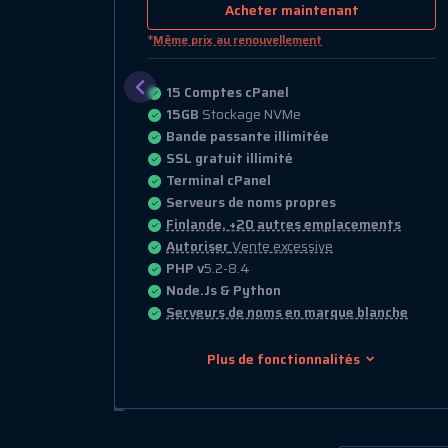
Acheter maintenant
*
Même prix au renouvellement
Comptes cPanel illimités
40GB
Stockage NVMe
Bande passante illimitée
SSL gratuit illimité
Terminal cPanel
Serveurs de noms propres
nts
Finlande, +20 autres emplacements
Autoriser
Vente excessive
PHP v
5.2-8.4
Node.Js & Python
nche
Serveurs de noms en marque blanche
Plus de fonctionnalités