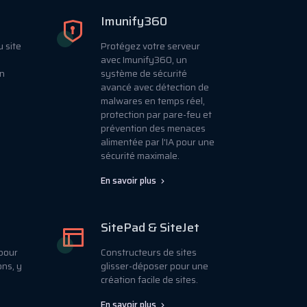
Imunify360
u site
Protégez votre serveur
avec Imunify360, un
en
système de sécurité
avancé avec détection de
malwares en temps réel,
protection par pare-feu et
prévention des menaces
alimentée par l'IA pour une
sécurité maximale.
En savoir plus
SitePad & SiteJet
 pour
Constructeurs de sites
ons, y
glisser-déposer pour une
création facile de sites.
En savoir plus