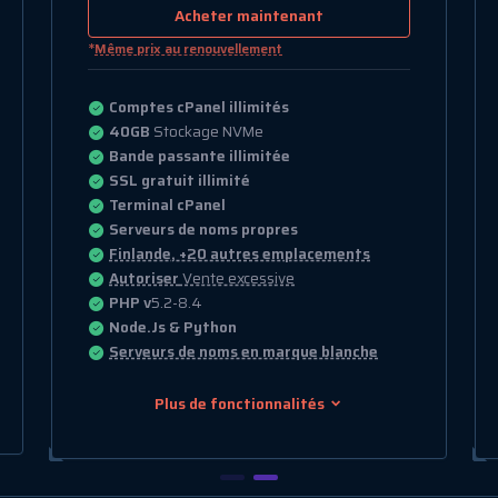
Acheter maintenant
*
Même prix au renouvellement
Comptes cPanel illimités
80GB
Stockage NVMe
Bande passante illimitée
SSL gratuit illimité
Terminal cPanel
Serveurs de noms propres
Finlande, +20 autres emplacements
Autoriser
Vente excessive
PHP v
5.2-8.4
Node.Js & Python
Serveurs de noms en marque blanche
Plus de fonctionnalités