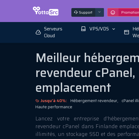
Support
Promotio
Serveurs
VPS/VDS
Hé
Cloud
We
Meilleur héberge
revendeur cPanel,
emplacement
Jusqu’à 40%:
Hébergement revendeur,
cPanel ill
Haute performance
Lancez votre entreprise d’hébergem
revendeur cPanel dans Finlande emplace
illimités, un stockage SSD et des perfor