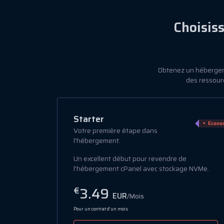
Choisis
Obtenez un hébergem
des ressourc
Populaire
Essential
Écono
Économiser 75%
Revendeur débutant
Démarrez votre entreprise d'hébergement
avec des comptes cPanel illimités et un
 NVMe.
stockage SSD.
6.49
€
EUR
/Mois
Pour un contrat d’un mois