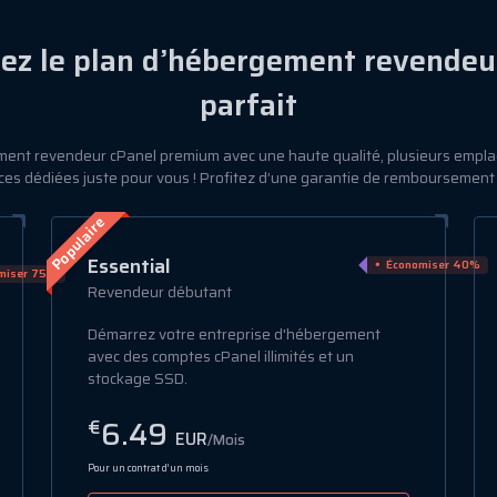
sez le plan d’hébergement revendeu
parfait
ent revendeur cPanel premium avec une haute qualité, plusieurs empl
es dédiées juste pour vous ! Profitez d’une garantie de remboursement 
Advance
miser 40%
Économiser 15%
Performance évolutive
Obtenez plus de stockage, de performances et
d'emplacements mondiaux pour les
entreprises en croissance.
12.99
€
EUR
/Mois
Pour un contrat d’un mois