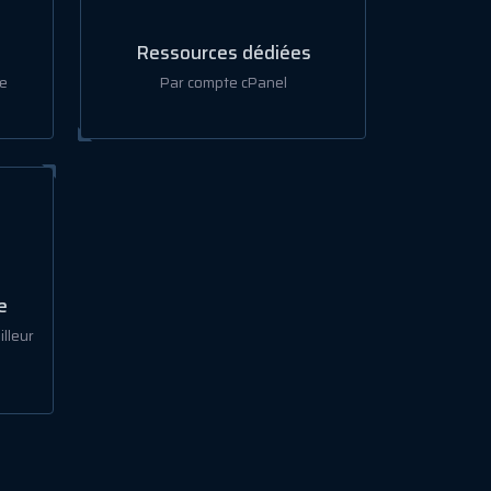
Ressources dédiées
e
Par compte cPanel
e
lleur