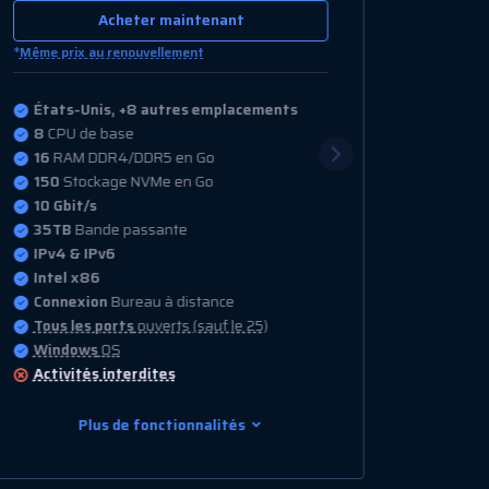
Acheter maintenant
*
Même prix au renouvellement
États-Unis, +8 autres emplacements
16
CPU de base
32
RAM DDR4/DDR5 en Go
200
Stockage NVMe en Go
10 Gbit/s
35TB
Bande passante
IPv4 & IPv6
Intel x86
Connexion
Bureau à distance
Tous les ports
ouverts (sauf le 25)
Windows
OS
Activités interdites
Plus de fonctionnalités