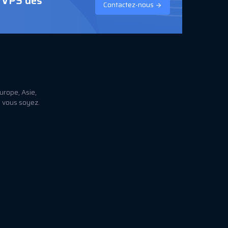
n VPS dès
Contactez-nous
rope, Asie,
e vous soyez.