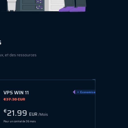
s
x, et des ressources
VPS WIN 13
Économiser 50%
€60.00 EUR
40.00
€
EUR
/Mois
Pour un contrat de 36 mois