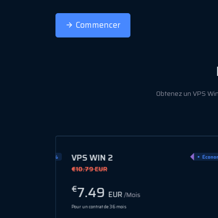
Commencer
Obtenez un VPS Wind
VPS WIN 8
Économiser 44%
Écono
€20.78 EUR
12.99
€
EUR
/Mois
Pour un contrat de 36 mois