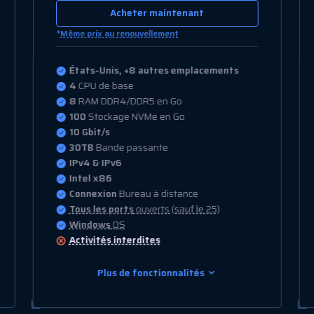
Acheter maintenant
*
Même prix au renouvellement
États-Unis, +8 autres emplacements
8
CPU de base
16
RAM DDR4/DDR5 en Go
150
Stockage NVMe en Go
10 Gbit/s
35TB
Bande passante
IPv4 & IPv6
Intel x86
Connexion
Bureau à distance
Tous les ports
ouverts (sauf le 25)
Windows
OS
Activités interdites
Plus de fonctionnalités