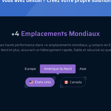
 vous avez besoin ? Créez votre propre solutio
+4
Emplacements Mondiaux
s haute performance dans +4 emplacements mondiaux, y compris en Eu
Nord et plus, assurant un hébergement rapide, fiable et sécurisé où qu
Europe
Amérique du Nord
Asie
États-Unis
Canada