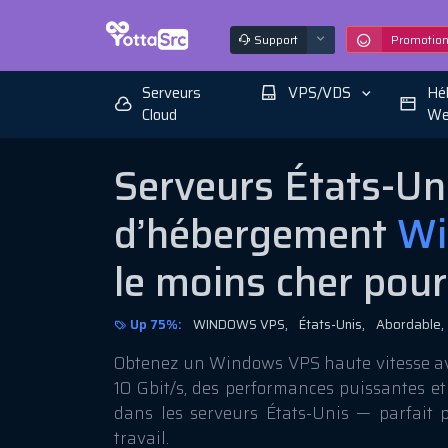
Support
Promotio
Serveurs
VPS/VDS
Hé
Cloud
We
Serveurs États-Uni
d’hébergement
Wi
le moins cher pour 
Up 75%:
WINDOWS VPS,
États-Unis,
Abordable,
Obtenez un Windows VPS haute vitesse a
10 Gbit/s, des performances puissantes et
dans les serveurs États-Unis — parfait 
travail.