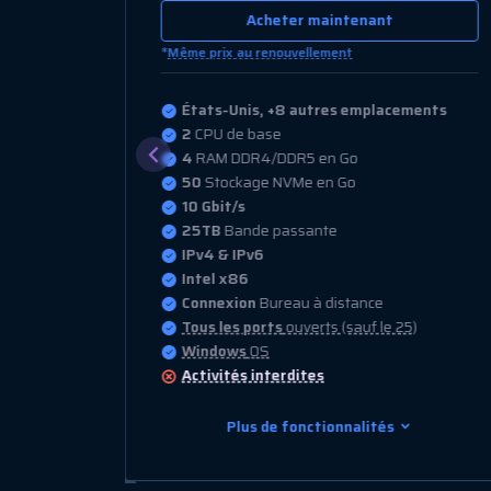
Acheter maintenant
*
Même prix au renouvellement
ents
États-Unis, +8 autres emplacements
4
CPU de base
8
RAM DDR4/DDR5 en Go
100
Stockage NVMe en Go
10 Gbit/s
30TB
Bande passante
IPv4 & IPv6
Intel x86
Connexion
Bureau à distance
)
Tous les ports
ouverts (sauf le 25)
Windows
OS
Activités interdites
Plus de fonctionnalités