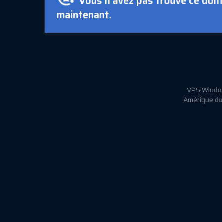
Vous n'avez pas trouvé ce dont
maintenant.
VPS Window
Amérique du 