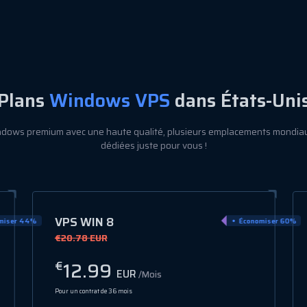
Plans
Windows VPS
dans États-Uni
ows premium avec une haute qualité, plusieurs emplacements mondiau
dédiées juste pour vous !
VPS WIN 11
miser 60%
Économiser 70%
€37.38 EUR
21.99
€
EUR
/Mois
Pour un contrat de 36 mois