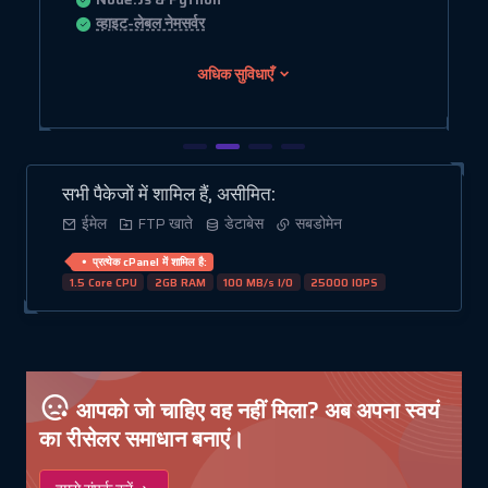
व्हाइट-लेबल नेमसर्वर
अधिक सुविधाएँ
सभी पैकेजों में शामिल हैं, असीमित:
ईमेल
FTP खाते
डेटाबेस
सबडोमेन
प्रत्येक cPanel में शामिल है:
1.5 Core CPU
2GB RAM
100 MB/s I/O
25000 IOPS
आपको जो चाहिए वह नहीं मिला? अब अपना स्वयं
का रीसेलर समाधान बनाएं।