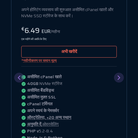
े
अपने होस्टिंग व्यवसाय की शुरुआत असीमित cPanel खातों और
NVMe SSD स्टोरेज के साथ करें।
6.49
€
EUR
/महीना
एक महीने की अवधि के लिए
अभी खरीदें
*
नवीनीकरण पर समान मूल्य
असीमित cPanel खाते
40GB
NVMe स्टोरेज
असीमित बैंडविड्थ
असीमित मुफ़्त SSL
cPanel टर्मिनल
अपने स्वयं के नेमसर्वर
ऑस्ट्रेलिया, +20 अन्य स्थान
अनुमति दें
ओवरसेलिंग
PHP v
5.2-8.4
Node.Js & Python