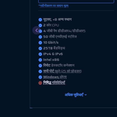
*
नवीनीकरण पर समान मूल्य
यूएसए, +8 अन्य स्थान
4
कोर CPU
8
जीबी रैम डीडीआर4/डीडीआर5
100
जीबी एनवीएमई स्टोरेज
10 Gbit/s
30TB
बैंडविड्थ
IPv4 & IPv6
Intel x86
रिमोट
डेस्कटॉप कनेक्शन
सभी पोर्ट
खुले (25 को छोड़कर)
Windows
ओएस
निषिद्ध
गतिविधियाँ
अधिक सुविधाएँ