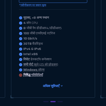
*
नवीनीकरण पर समान मूल्य
यूएसए, +8 अन्य स्थान
8
कोर CPU
16
जीबी रैम डीडीआर4/डीडीआर5
150
जीबी एनवीएमई स्टोरेज
10 Gbit/s
35TB
बैंडविड्थ
IPv4 & IPv6
Intel x86
रिमोट
डेस्कटॉप कनेक्शन
सभी पोर्ट
खुले (25 को छोड़कर)
Windows
ओएस
निषिद्ध
गतिविधियाँ
अधिक सुविधाएँ