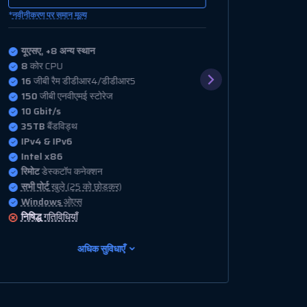
*
नवीनीकरण पर समान मूल्य
यूएसए, +8 अन्य स्थान
16
कोर CPU
32
जीबी रैम डीडीआर4/डीडीआर5
200
जीबी एनवीएमई स्टोरेज
10 Gbit/s
35TB
बैंडविड्थ
IPv4 & IPv6
Intel x86
रिमोट
डेस्कटॉप कनेक्शन
सभी पोर्ट
खुले (25 को छोड़कर)
Windows
ओएस
निषिद्ध
गतिविधियाँ
अधिक सुविधाएँ