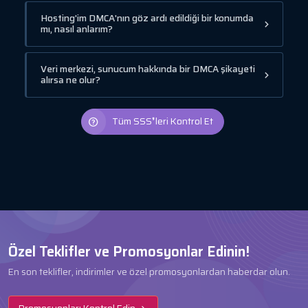
Hosting'im DMCA'nın göz ardı edildiği bir konumda
mı, nasıl anlarım?
Veri merkezi, sunucum hakkında bir DMCA şikayeti
alırsa ne olur?
Tüm SSS❜leri Kontrol Et
Özel Teklifler ve Promosyonlar Edinin!
En son teklifler, indirimler ve özel promosyonlardan haberdar olun.