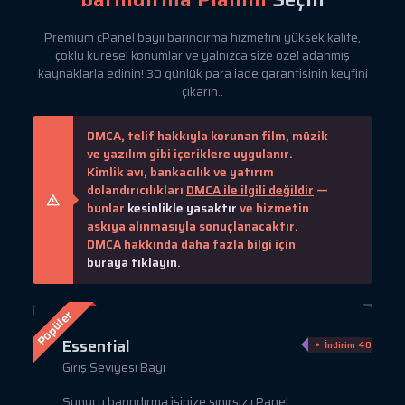
Premium cPanel bayii barındırma hizmetini yüksek kalite,
çoklu küresel konumlar ve yalnızca size özel adanmış
kaynaklarla edinin! 30 günlük para iade garantisinin keyfini
çıkarın..
DMCA, telif hakkıyla korunan film, müzik
ve yazılım gibi içeriklere uygulanır.
Kimlik avı, bankacılık ve yatırım
dolandırıcılıkları
DMCA ile ilgili değildir
—
bunlar
kesinlikle yasaktır
ve hizmetin
askıya alınmasıyla sonuçlanacaktır.
DMCA hakkında daha fazla bilgi için
buraya tıklayın
.
Popüler
Essential
irim 75%
İndirim 40%
Giriş Seviyesi Bayi
Sunucu barındırma işinize sınırsız cPanel