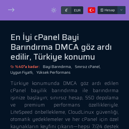
€
Hesap
EUR
En İyi cPanel Bayi
Barındırma DMCA göz ardı
edilir, Türkiye konumu
%40❜a kadar:
Bayi Barındırma,
Sınırsız cPanel,
Uygun Fiyatlı,
Yüksek Performans
Türkiye konumunda DMCA göz ardı edilen
cPanel bayilik barındırma ile barındırma
işinize başlayın; sınırsız hesap, SSD depolama
ve premium performans özellikleriyle.
LiteSpeed önbellekleme, CloudLinux güvenliği,
otomatik yedeklemeler ve her cPanel için özel
kaynakların keyfini çıkarın—hepsi 7/24 destek