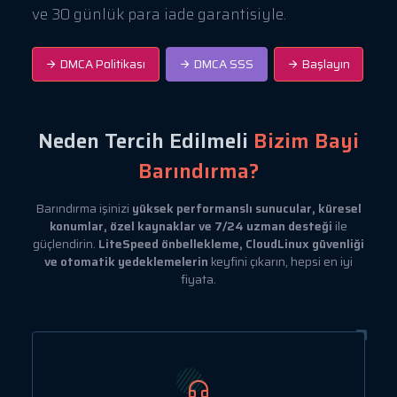
ve 30 günlük para iade garantisiyle.
DMCA Politikası
DMCA SSS
Başlayın
Neden Tercih Edilmeli
Bizim Bayi
Barındırma?
Barındırma işinizi
yüksek performanslı sunucular, küresel
konumlar, özel kaynaklar ve 7/24 uzman desteği
ile
güçlendirin.
LiteSpeed önbellekleme, CloudLinux güvenliği
ve otomatik yedeklemelerin
keyfini çıkarın, hepsi en iyi
fiyata.