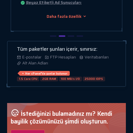
Beyaz Etiketli Ad Sunucuları
Daha fazla özellik
Tüm paketler şunları içerir, sınırsız:
E-postalar
FTP Hesapları
Veritabanları
Alt Alan Adları
Her cPanel❜de şunlar bulunur:
1.5 Core CPU
2GB RAM
100 MB/s I/O
25000 IOPS
İstediğinizi bulamadınız mı? Kendi
bayilik çözümünüzü şimdi oluşturun.