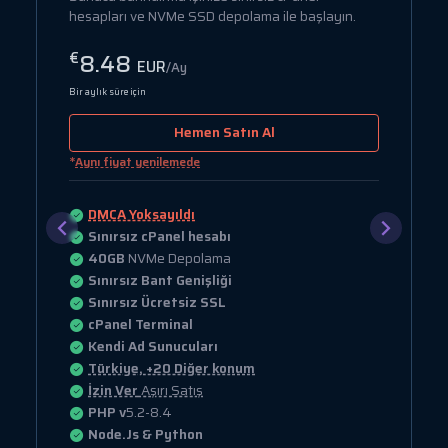
hesapları ve NVMe SSD depolama ile başlayın.
8.48
€
EUR
/Ay
Bir aylık süre için
Hemen Satın Al
*
Aynı fiyat yenilemede
DMCA Yoksayıldı
Sınırsız cPanel hesabı
40GB
NVMe Depolama
Sınırsız Bant Genişliği
Sınırsız Ücretsiz SSL
cPanel Terminal
Kendi Ad Sunucuları
Türkiye, +20 Diğer konum
İzin Ver
Aşırı Satış
PHP v
5.2-8.4
Node.Js & Python