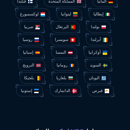
ألمانيا
المملكة المتحدة
فنلندا
إيطاليا
ليتوانيا
لوكسمبورغ
بولندا
البرتغال
صربيا
أيرلندا
سويسرا
روسيا
أوكرانيا
النمسا
إسبانيا
السويد
رومانيا
النرويج
اليونان
بلغاريا
بلجيكا
قبرص
الدانمارك
إستونيا