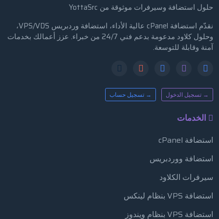
حلول استضافة وسيرفرات موثوقة من YottaSrc
نقدّم استضافة cPanel عالية الأداء، استضافة وردبريس VPS/VDS،
وحلول كلاود مدعومة بدعم فني 24/7 من خبراء. عزز أعمالك بخدمات
آمنة وقابلة للتوسعة.
→ تسجيل الدخول
→ تسجيل حساب
الخدمات
استضافة cPanel
استضافة ووردبريس
سيرفرات الكلاود
استضافة VPS بنظام لينكس
استضافة VPS بنظام ويندوز