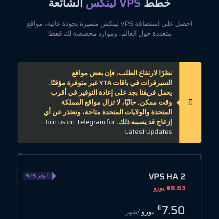
خطط
VPS لينكس
الشائعة
احصل على استضافة VPS لينكس متميزة بجودة عالية، مواقع
متعددة حول العالم، وموارد مخصصة لك فقط!
نظرًا لارتفاع الطلب، فإن بعض مواقع
السيرفرات في باقات YTA غير متوفرة مؤقتًا.
يعمل فريقنا بجد على إعادة التوفير في أقرب
وقت ممكن. حاليًا، لا تزال مواقع المملكة
المتحدة والولايات المتحدة متاحة، ونعتذر عن أي
إزعاج قد يسببه ذلك.
Join us on Telegram for
Latest Updates
3
VPS HA 2
وفر 15%
€8.63 يورو
6
7
7.50
€
يورو
/شهر