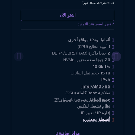
عند الاشتراك لمدة 36 شهراً
عن
اشترِ الآن
*
*
نفس السعر عند التجديد
ألمانيا، و+12 مواقع أخرى
1
أنوية معالج (CPU)
2
جيجا ذاكرة (RAM) DDR4/DDR5
20
جيجا سعة تخزين NVMe
10 Gbit/s
15TB
حجم نقل البيانات
IPv4
Intel/AMD x86
صلاحية Root كاملة
(SSH)
جميع المنافذ
مفتوحة (باستثناء 25)
نظام تشغيل لينكس
إدارة IP
/ تغيير IP
أنشطة
محظورة
مزايا إضافية