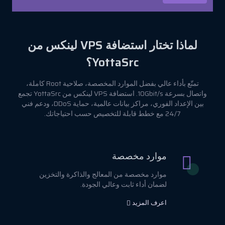
لماذا تختار استضافة VPS لينكس من
YottaSrc؟
تمتّع بأداء عالي بفضل الموارد المخصصة، صلاحية Root كاملة،
واتصال بسرعة 10Gbit/s. استضافة VPS لينكس من YottaSrc تجمع
بين الإعداد الفوري، مراكز بيانات عالمية، حماية DDoS، ودعم فني
24/7 مع خطط قابلة للتخصيص حسب احتياجاتك.
موارد مخصصة
موارد مخصصة من المعالج والذاكرة والتخزين
لضمان أداء ثابت وعالي الجودة.
اعرف المزيد