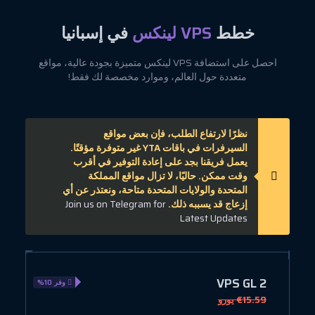
خطط
VPS لينكس
في إسبانيا
احصل على استضافة VPS لينكس متميزة بجودة عالية، مواقع
متعددة حول العالم، وموارد مخصصة لك فقط!
نظرًا لارتفاع الطلب، فإن بعض مواقع
السيرفرات في باقات YTA غير متوفرة مؤقتًا.
يعمل فريقنا بجد على إعادة التوفير في أقرب
وقت ممكن. حاليًا، لا تزال مواقع المملكة
المتحدة والولايات المتحدة متاحة، ونعتذر عن أي
إزعاج قد يسببه ذلك.
Join us on Telegram for
Latest Updates
3
VPS GL 2
وفر 10%
€15.59 يورو
1