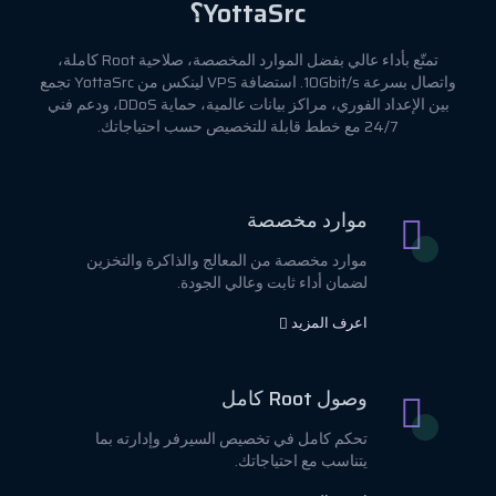
YottaSrc؟
تمتّع بأداء عالي بفضل الموارد المخصصة، صلاحية Root كاملة،
واتصال بسرعة 10Gbit/s. استضافة VPS لينكس من YottaSrc تجمع
بين الإعداد الفوري، مراكز بيانات عالمية، حماية DDoS، ودعم فني
24/7 مع خطط قابلة للتخصيص حسب احتياجاتك.
موارد مخصصة
موارد مخصصة من المعالج والذاكرة والتخزين
لضمان أداء ثابت وعالي الجودة.
اعرف المزيد
وصول Root كامل
تحكم كامل في تخصيص السيرفر وإدارته بما
يتناسب مع احتياجاتك.