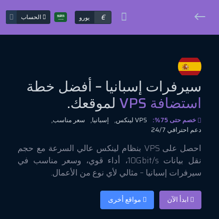
€
الحساب
يورو
سيرفرات إسبانيا – أفضل خطة
استضافة VPS
لموقعك.
خصم حتى 75%:
VPS لينكس,
إسبانيا,
سعر مناسب,
دعم احترافي 24/7
احصل على VPS بنظام لينكس عالي السرعة مع حجم
نقل بيانات 10Gbit/s، أداء قوي، وسعر مناسب في
سيرفرات إسبانيا – مثالي لأي نوع من الأعمال.
ابدأ الآن
مواقع أخرى