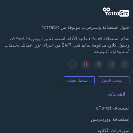
حلول استضافة وسيرفرات موثوقة من YottaSrc
نقدّم استضافة cPanel عالية الأداء، استضافة وردبريس VPS/VDS،
وحلول كلاود مدعومة بدعم فني 24/7 من خبراء. عزز أعمالك بخدمات
آمنة وقابلة للتوسعة.
→ تسجيل الدخول
→ تسجيل حساب
الخدمات
استضافة cPanel
استضافة ووردبريس
سيرفرات الكلاود