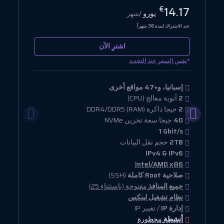
8
14.17
€
يورو
/شهر
عند الاشتراك لمدة 36 شهراً
عن
اشترِ الآن
*
*
نفس السعر عند التجديد
إسبانيا، و+47 مواقع أخرى
2
أنوية معالج (CPU)
2
جيجا ذاكرة (RAM) DDR4/DDR5
40
جيجا سعة تخزين NVMe
1 Gbit/s
2TB
حجم نقل البيانات
IPv4 & IPv6
Intel/AMD x86
صلاحية Root كاملة
(SSH)
جميع المنافذ
مفتوحة (باستثناء 25)
نظام تشغيل لينكس
إدارة IP
/ تغيير IP
أنشطة
محظورة