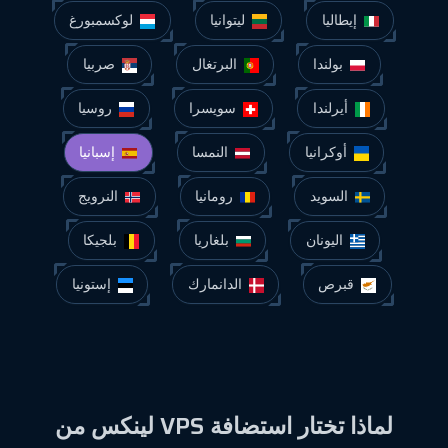
إيطاليا
ليتوانيا
لوكسمبورغ
بولندا
البرتغال
صربيا
أيرلندا
سويسرا
روسيا
أوكرانيا
النمسا
إسبانيا
السويد
رومانيا
النرويج
اليونان
بلغاريا
بلجيكا
قبرص
الدانمارك
إستونيا
لماذا تختار استضافة VPS لينكس من