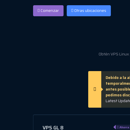
Comenzar
Otras ubicaciones
Obtén VPS Linux p
Debido a la 
temporalmen
antes posible
pedimos disc
Latest Updat
VPS GL 2
Ahorra 10%
Ahorra