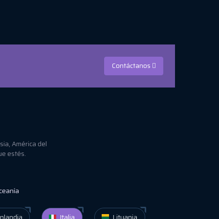
Contáctanos
sia, América del
ue estés.
ceanía
nlandia
Italia
Lituania