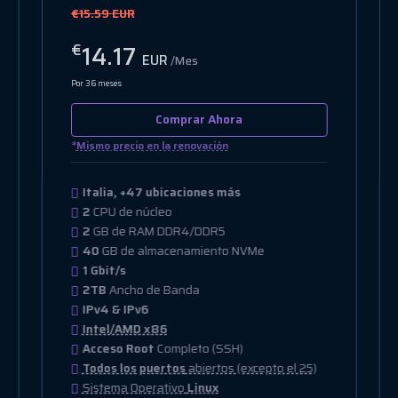
€19.01 EUR
17.28
€
EUR
/Mes
Por 36 meses
Comprar Ahora
*
Mismo precio en la renovación
Italia, +47 ubicaciones más
2
CPU de núcleo
4
GB de RAM DDR4/DDR5
20
GB de almacenamiento NVMe
1 Gbit/s
2.5TB
Ancho de Banda
IPv4 & IPv6
Intel/AMD x86
Acceso Root
Completo (SSH)
Todos los puertos
abiertos (excepto el 25)
Sistema Operativo
Linux