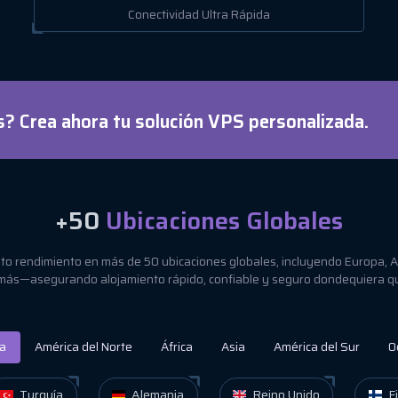
Conectividad Ultra Rápida
? Crea ahora tu solución VPS personalizada.
+50
Ubicaciones Globales
to rendimiento en más de 50 ubicaciones globales, incluyendo Europa, A
más—asegurando alojamiento rápido, confiable y seguro dondequiera q
a
América del Norte
África
Asia
América del Sur
O
Turquía
Alemania
Reino Unido
Fi