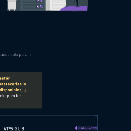
ados solo para ti.
 están
astecerlas lo
disponibles, y
Telegram for
VPS HA 5
VPS GL
Ahorra 15%