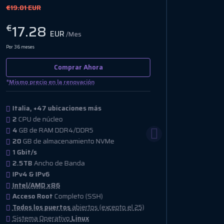
€21.85 EUR
€21.45 
19.00
19
€
€
EUR
/Mes
Por 36 meses
Por 36 mese
Comprar Ahora
*
*
Mismo precio en la renovación
Mismo pr
Italia, +12 ubicaciones más
Italia
2
CPU de núcleo
2
CPU 
4
GB de RAM DDR4/DDR5
8
GB d
20
GB de almacenamiento NVMe
125
GB
10 Gbit/s
1 Gbit/
15TB
Ancho de Banda
15TB
A
IPv4
IPv4 &
Intel/AMD x86
Intel
Acceso Root
Completo (SSH)
Acces
Todos los puertos
abiertos (excepto el 25)
Todos 
Sistema Operativo
Linux
Sistem