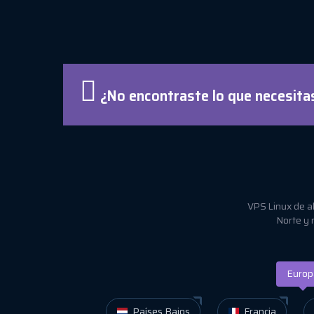
¿No encontraste lo que necesitas
VPS Linux de al
Norte y 
Europ
Países Bajos
Francia