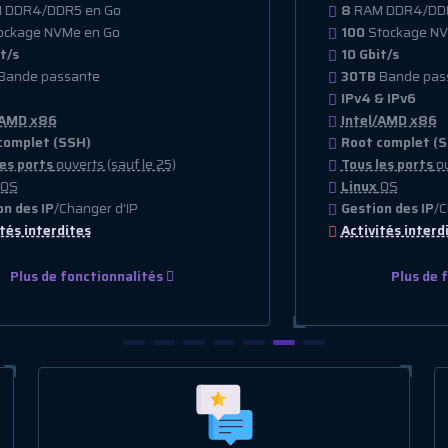
8
RAM DDR4/DDR5 en Go
100
Stockage NVMe en Go
10 Gbit/s
30TB
Bande passante
IPv4 & IPv6
Intel/AMD x86
Root complet (SSH)
Tous les ports
ouverts (sauf le 25)
Linux
OS
Gestion des IP
/Changer d’IP
Activités interdites
Plus de fonctionnalités