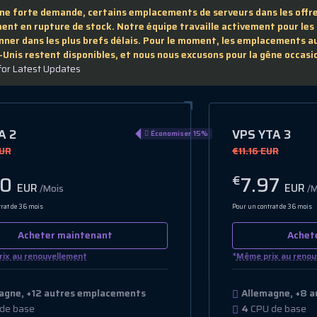
une forte demande, certains emplacements de serveurs dans les offr
nt en rupture de stock. Notre équipe travaille activement pour les
nner dans les plus brefs délais. Pour le moment, les emplacements 
-Unis restent disponibles, et nous nous excusons pour la gêne occasi
for Latest Updates
VPS YTA 3
iser 15%
Économiser 40%
€11.16 EUR
7.97
€
EUR
/Mois
Pour un contrat de 36 mois
Acheter maintenant
*
Même prix au renouvellement
Allemagne, +8 autres emplacements
4
CPU de base