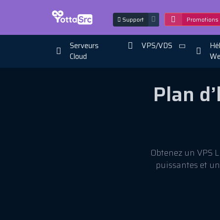
Support
Promotions
Serveurs
VPS/VDS
Hé
Cloud
We
Plan d
Obtenez un VPS Li
puissantes et u