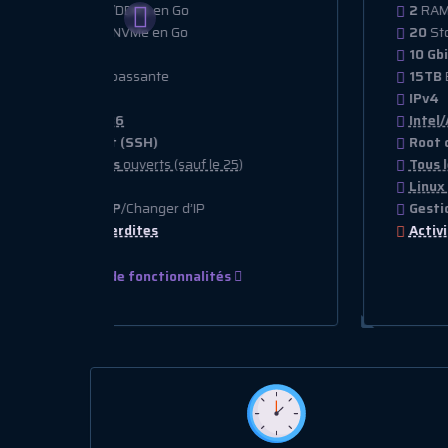
2
RAM DDR4/DDR5 en Go
20
Stockage NVMe en Go
10 Gbit/s
15TB
Bande passante
IPv4
Intel/AMD x86
Root complet (SSH)
Tous les ports
ouverts (sauf le 25)
Linux
OS
Gestion des IP
/Changer d’IP
Activités interdites
Plus de fonctionnalités