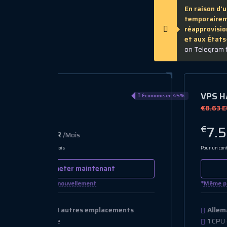
En raison d’
temporaireme
réapprovisio
et aux États
on Telegram 
VPS HA 2
Économiser 45%
Économ
€8.63 EUR
7.50
€
EUR
/Mois
Pour un contrat de 36 mois
Acheter maintenant
*
Même prix au renouvellement
nts
Allemagne, +12 autres emplacements
1
CPU de base