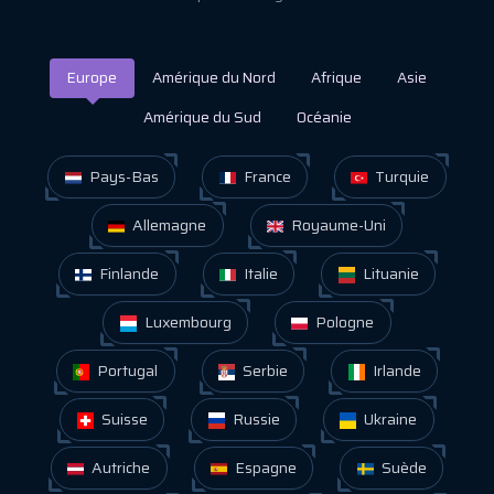
Europe
Amérique du Nord
Afrique
Asie
Amérique du Sud
Océanie
Pays-Bas
France
Turquie
Allemagne
Royaume-Uni
Finlande
Italie
Lituanie
Luxembourg
Pologne
Portugal
Serbie
Irlande
Suisse
Russie
Ukraine
Autriche
Espagne
Suède