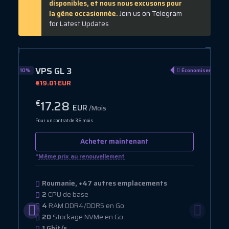
disponibles, et nous nous excusons pour
la gêne occasionnée.
Join us on Telegram
for Latest Updates
VPS GL 3
omiser 10%
Économiser 10%
€19.01 EUR
17.28
€
EUR
/Mois
Pour un contrat de 36 mois
Acheter maintenant
*
Même prix au renouvellement
Roumanie, +47 autres emplacements
2
CPU de base
4
RAM DDR4/DDR5 en Go
20
Stockage NVMe en Go
1 Gbit/s