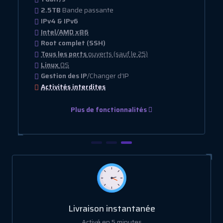
2.5TB
Bande passante
IPv4 & IPv6
Intel/AMD x86
Root complet (SSH)
Tous les ports
ouverts (sauf le 25)
Linux
OS
Gestion des IP
/Changer d’IP
Activités interdites
Plus de fonctionnalités
Livraison instantanée
Activé en 5 minutes