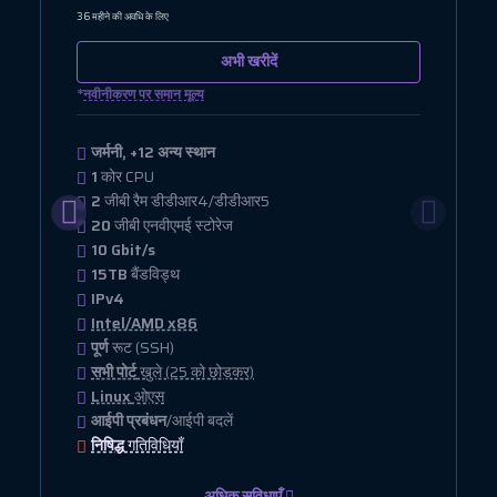
36 महीने की अवधि के लिए
अभी खरीदें
*
नवीनीकरण पर समान मूल्य
जर्मनी, +12 अन्य स्थान
1
कोर CPU
2
जीबी रैम डीडीआर4/डीडीआर5
20
जीबी एनवीएमई स्टोरेज
10 Gbit/s
15TB
बैंडविड्थ
IPv4
Intel/AMD x86
पूर्ण
रूट (SSH)
सभी पोर्ट
खुले (25 को छोड़कर)
Linux
ओएस
आईपी प्रबंधन
/आईपी बदलें
निषिद्ध
गतिविधियाँ
अधिक सुविधाएँ