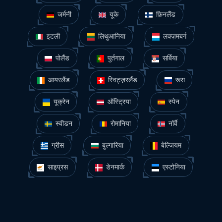
जर्मनी
यूके
फ़िनलैंड
इटली
लिथुआनिया
लक्ज़मबर्ग
पोलैंड
पुर्तगाल
सर्बिया
आयरलैंड
स्विट्ज़रलैंड
रूस
यूक्रेन
ऑस्ट्रिया
स्पेन
स्वीडन
रोमानिया
नॉर्वे
ग्रीस
बुल्गारिया
बेल्जियम
साइप्रस
डेनमार्क
एस्टोनिया