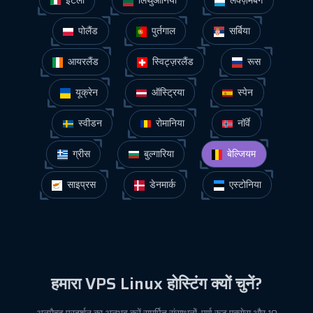
पोलैंड
पुर्तगाल
सर्बिया
आयरलैंड
स्विट्ज़रलैंड
रूस
यूक्रेन
ऑस्ट्रिया
स्पेन
स्वीडन
रोमानिया
नॉर्वे
ग्रीस
बुल्गारिया
बेल्जियम
साइप्रस
डेनमार्क
एस्टोनिया
हमारा VPS Linux होस्टिंग क्यों चुनें?