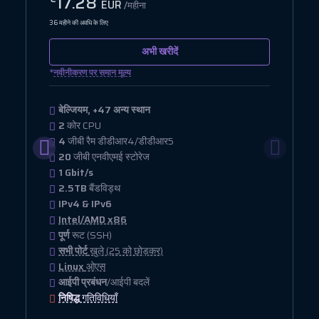
17.28
EUR
/महीना
36 महीने की अवधि के लिए
अभी खरीदें
*
नवीनीकरण पर समान मूल्य
बेल्जियम, +47 अन्य स्थान
2
कोर CPU
4
जीबी रैम डीडीआर4/डीडीआर5
20
जीबी एनवीएमई स्टोरेज
1 Gbit/s
2.5TB
बैंडविड्थ
IPv4 & IPv6
Intel/AMD x86
पूर्ण
रूट (SSH)
सभी पोर्ट
खुले (25 को छोड़कर)
Linux
ओएस
आईपी प्रबंधन
/आईपी बदलें
निषिद्ध
गतिविधियाँ