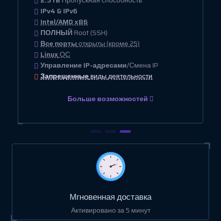
2.5TB
Пропускная способность
IPv4 & IPv6
Intel/AMD x86
ПОЛНЫЙ
Root (SSH)
Все порты
открыты (кроме 25)
Linux
ОС
Управление IP-адресами
/Смена IP
Запрещенные
виды деятельности
Больше возможностей
Мгновенная доставка
Активировано за 5 минут