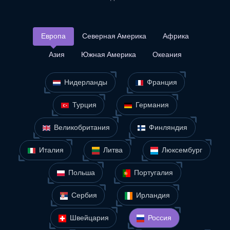
Европа
Северная Америка
Африка
Азия
Южная Америка
Океания
Нидерланды
Франция
Турция
Германия
Великобритания
Финляндия
Италия
Литва
Люксембург
Польша
Португалия
Сербия
Ирландия
Швейцария
Россия