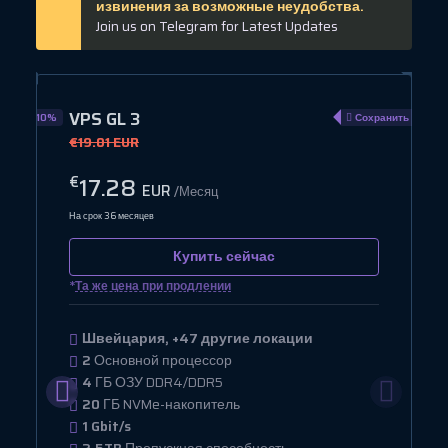
извинения за возможные неудобства.
Join us on Telegram for Latest Updates
VPS GL 3
ранить 10%
Сохранить 10%
€19.01 EUR
17.28
€
EUR
/Месяц
На срок 36 месяцев
Купить сейчас
*
Та же цена при продлении
Швейцария, +47 другие локации
2
Основной процессор
4
ГБ ОЗУ DDR4/DDR5
20
ГБ NVMe-накопитель
1 Gbit/s