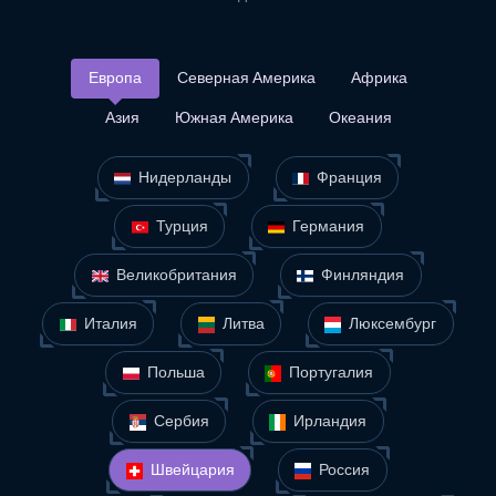
Европа
Северная Америка
Африка
Азия
Южная Америка
Океания
Нидерланды
Франция
Турция
Германия
Великобритания
Финляндия
Италия
Литва
Люксембург
Польша
Португалия
Сербия
Ирландия
Швейцария
Россия