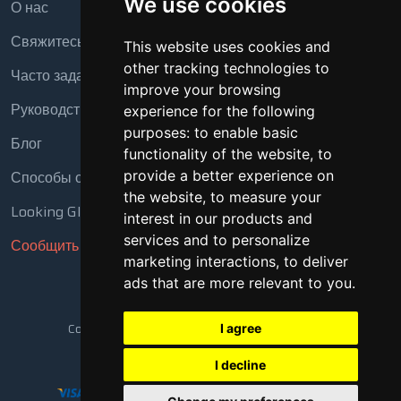
We use cookies
О нас
Свяжитесь с нами
This website uses cookies and
other tracking technologies to
Часто задаваемые вопросы
improve your browsing
Руководство
experience for the following
purposes:
to enable basic
Блог
functionality of the website
,
to
Способы оплаты
provide a better experience on
the website
,
to measure your
Looking Glass
interest in our products and
services and to personalize
Сообщить о нарушении
marketing interactions
,
to deliver
ads that are more relevant to you
.
Copyright © 2018 - 2026 Все права защищены
I agree
I decline