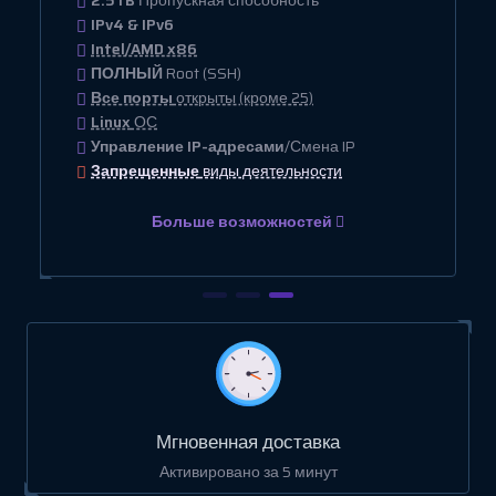
2.5TB
Пропускная способность
IPv4 & IPv6
Intel/AMD x86
ПОЛНЫЙ
Root (SSH)
Все порты
открыты (кроме 25)
Linux
ОС
Управление IP-адресами
/Смена IP
Запрещенные
виды деятельности
Больше возможностей
Мгновенная доставка
Активировано за 5 минут