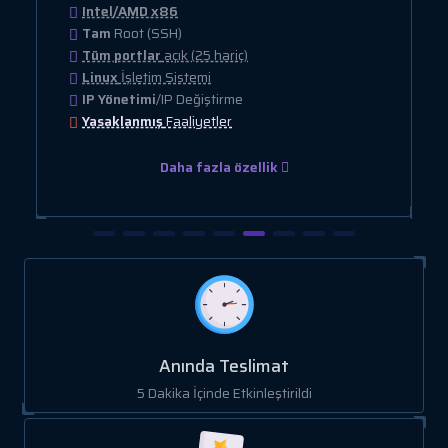
Intel/AMD x86
Tam
Root (SSH)
Tüm portlar
açık (25 hariç)
Linux
İşletim Sistemi
IP Yönetimi
/IP Değiştirme
Yasaklanmış
Faaliyetler
Daha fazla özellik
Anında Teslimat
5 Dakika İçinde Etkinleştirildi