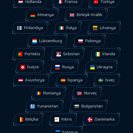
Hollanda
Fransa
Türkiye
Almanya
Birleşik Krallık
Finlandiya
İtalya
Litvanya
Lüksemburg
Polonya
Portekiz
Sırbistan
İrlanda
İsviçre
Rusya
Ukrayna
Avusturya
İspanya
İsveç
Romanya
Norveç
Yunanistan
Bulgaristan
Belçika
Kıbrıs
Danimarka
Estonya