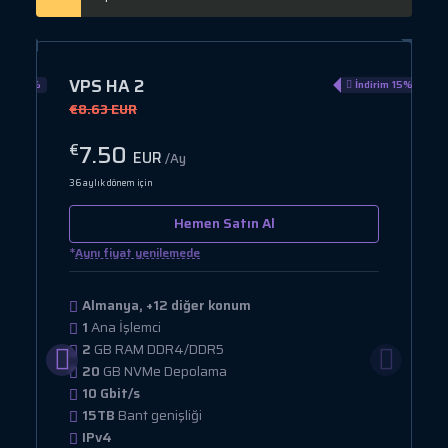
VPS HA 2
rim 45%
İndirim 15%
€8.63 EUR
7.50
€
EUR
/Ay
36 aylık dönem için
Hemen Satın Al
*
Aynı fiyat yenilemede
Almanya, +12 diğer konum
1
Ana İşlemci
2
GB RAM DDR4/DDR5
20
GB NVMe Depolama
10 Gbit/s
15TB
Bant genişliği
IPv4