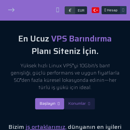
€
Hesap
EUR
En Ucuz
VPS Barındırma
Planı Siteniz İçin.
Yüksek hızlı Linux VPS❜yi 10Gbit/s bant
genişliği, güçlü performans ve uygun fiyatlarla
50❜den fazla küresel lokasyonda edinin—her
türlü iş yükü için ideal.
Başlayın
Konumlar
Bizim
iş ortaklarımız,
dünyanın en iyileri