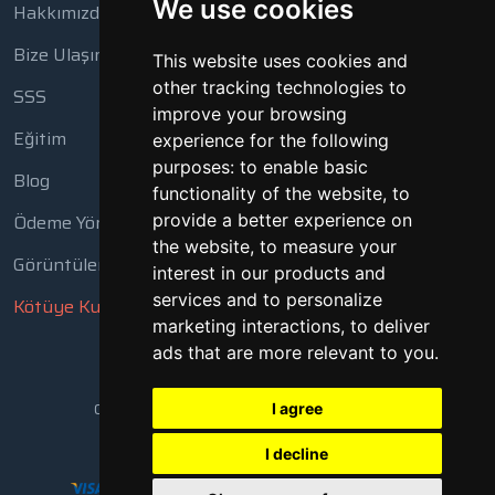
We use cookies
Hakkımızda
Bize Ulaşın
This website uses cookies and
other tracking technologies to
SSS
improve your browsing
Eğitim
experience for the following
purposes:
to enable basic
Blog
functionality of the website
,
to
Ödeme Yöntemleri
provide a better experience on
the website
,
to measure your
Görüntüleme Aracı
interest in our products and
services and to personalize
Kötüye Kullanım Bildir
marketing interactions
,
to deliver
ads that are more relevant to you
.
Copyright © 2018 - 2026 Tüm Hakları Saklıdır
I agree
I decline