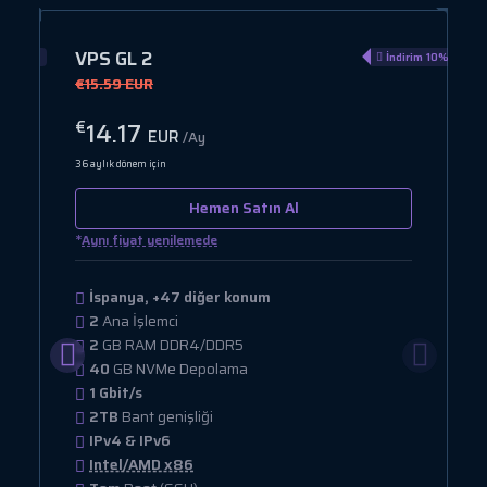
VPS GL 2
rim 10%
İndirim 10%
€15.59 EUR
14.17
€
EUR
/Ay
36 aylık dönem için
Hemen Satın Al
*
Aynı fiyat yenilemede
İspanya, +47 diğer konum
2
Ana İşlemci
2
GB RAM DDR4/DDR5
40
GB NVMe Depolama
1 Gbit/s
2TB
Bant genişliği
IPv4 & IPv6
Intel/AMD x86