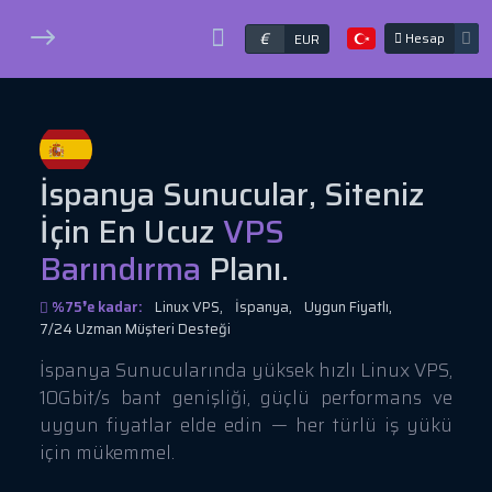
€
Hesap
EUR
İspanya Sunucular, Siteniz
İçin En Ucuz
VPS
Barındırma
Planı.
%75❜e kadar:
Linux VPS,
İspanya,
Uygun Fiyatlı,
7/24 Uzman Müşteri Desteği
İspanya Sunucularında yüksek hızlı Linux VPS,
10Gbit/s bant genişliği, güçlü performans ve
uygun fiyatlar elde edin — her türlü iş yükü
için mükemmel.