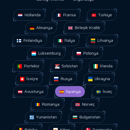
Hollanda
Fransa
Türkiye
Almanya
Birleşik Krallık
Finlandiya
İtalya
Litvanya
Lüksemburg
Polonya
Portekiz
Sırbistan
İrlanda
İsviçre
Rusya
Ukrayna
Avusturya
İspanya
İsveç
Romanya
Norveç
Yunanistan
Bulgaristan
Belçika
Kıbrıs
Danimarka