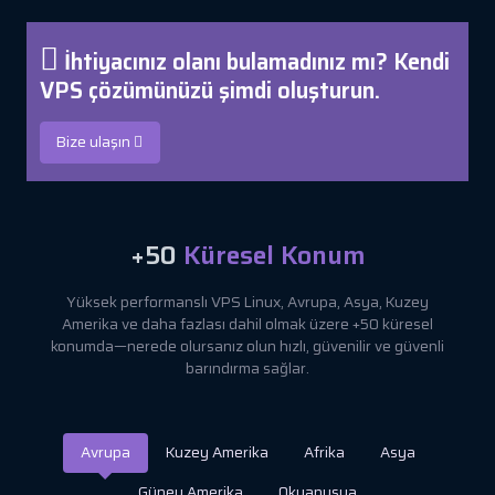
İhtiyacınız olanı bulamadınız mı? Kendi
VPS çözümünüzü şimdi oluşturun.
Bize ulaşın
+50
Küresel Konum
Yüksek performanslı VPS Linux, Avrupa, Asya, Kuzey
Amerika ve daha fazlası dahil olmak üzere +50 küresel
konumda—nerede olursanız olun hızlı, güvenilir ve güvenli
barındırma sağlar.
Avrupa
Kuzey Amerika
Afrika
Asya
Güney Amerika
Okyanusya