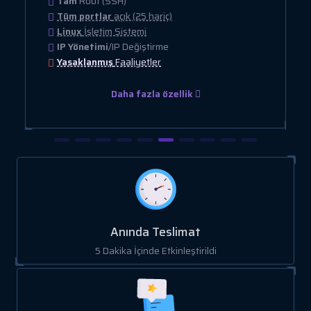
Tam
Root (SSH)
Tüm portlar
açık (25 hariç)
Linux
İşletim Sistemi
IP Yönetimi
/IP Değiştirme
Yasaklanmış
Faaliyetler
Daha fazla özellik
Anında Teslimat
5 Dakika İçinde Etkinleştirildi