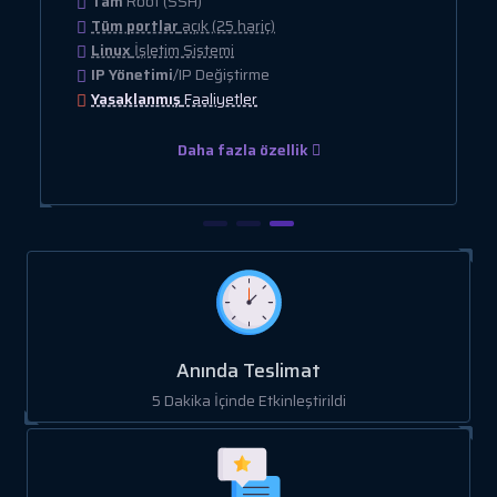
Tam
Root (SSH)
Tüm portlar
açık (25 hariç)
Linux
İşletim Sistemi
IP Yönetimi
/IP Değiştirme
Yasaklanmış
Faaliyetler
Daha fazla özellik
Anında Teslimat
5 Dakika İçinde Etkinleştirildi