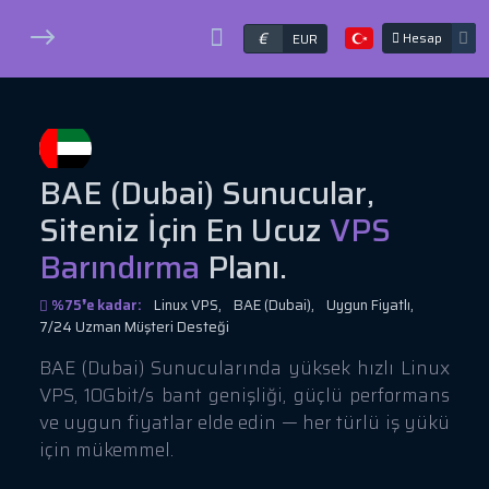
€
Hesap
EUR
BAE (Dubai) Sunucular,
Siteniz İçin En Ucuz
VPS
Barındırma
Planı.
%75❜e kadar:
Linux VPS,
BAE (Dubai),
Uygun Fiyatlı,
7/24 Uzman Müşteri Desteği
BAE (Dubai) Sunucularında yüksek hızlı Linux
VPS, 10Gbit/s bant genişliği, güçlü performans
ve uygun fiyatlar elde edin — her türlü iş yükü
için mükemmel.