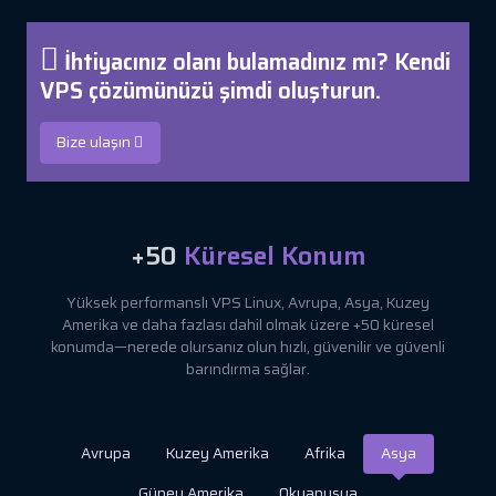
İhtiyacınız olanı bulamadınız mı? Kendi
VPS çözümünüzü şimdi oluşturun.
Bize ulaşın
+50
Küresel Konum
Yüksek performanslı VPS Linux, Avrupa, Asya, Kuzey
Amerika ve daha fazlası dahil olmak üzere +50 küresel
konumda—nerede olursanız olun hızlı, güvenilir ve güvenli
barındırma sağlar.
Avrupa
Kuzey Amerika
Afrika
Asya
Güney Amerika
Okyanusya