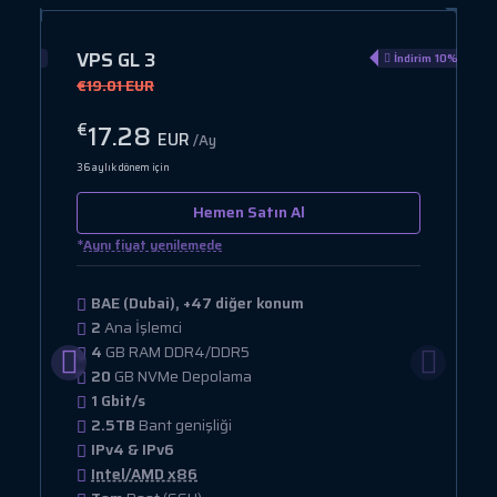
VPS GL 3
rim 10%
İndirim 10%
€19.01 EUR
17.28
€
EUR
/Ay
36 aylık dönem için
Hemen Satın Al
*
Aynı fiyat yenilemede
BAE (Dubai), +47 diğer konum
2
Ana İşlemci
4
GB RAM DDR4/DDR5
20
GB NVMe Depolama
1 Gbit/s
2.5TB
Bant genişliği
IPv4 & IPv6
Intel/AMD x86